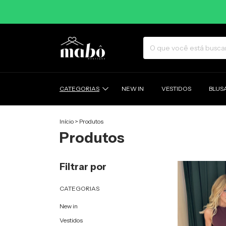
CATEGORIAS
NEW IN
VESTIDOS
BLUS
Início
>
Produtos
Produtos
Filtrar por
CATEGORIAS
New in
Vestidos