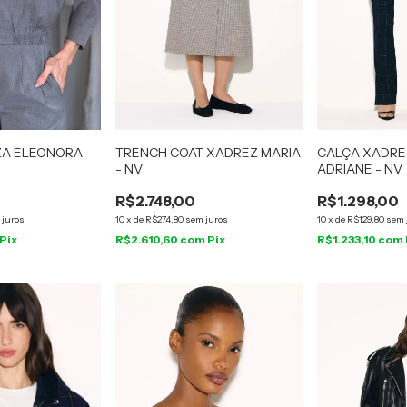
ZA ELEONORA -
TRENCH COAT XADREZ MARIA
CALÇA XADRE
- NV
ADRIANE - NV
R$2.748,00
R$1.298,00
 juros
10
x
de
R$274,80
sem juros
10
x
de
R$129,80
sem 
Pix
R$2.610,60
com
Pix
R$1.233,10
com