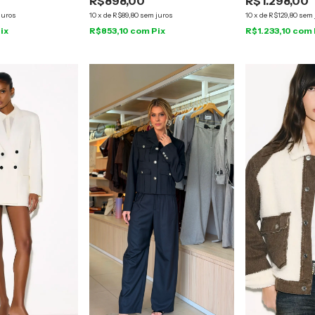
R$898,00
R$1.298,00
juros
10
x
de
R$89,80
sem juros
10
x
de
R$129,80
sem 
ix
R$853,10
com
Pix
R$1.233,10
com