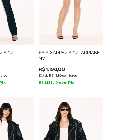
Z AZUL
SAIA XADREZ AZUL ADRIANE -
NV
R$1.198,00
juros
10
x
de
R$119,80
sem juros
Pix
R$1.138,10
com
Pix