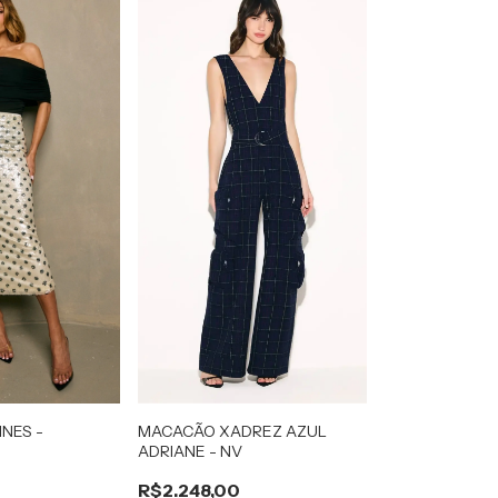
INES -
MACACÃO XADREZ AZUL
ADRIANE - NV
R$2.248,00