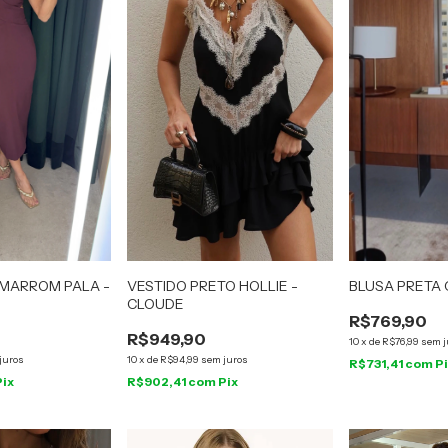
 MARROM PALA -
VESTIDO PRETO HOLLIE -
BLUSA PRETA 
CLOUDE
R$769,90
R$949,90
10
x
de
R$76,99
sem j
juros
10
x
de
R$94,99
sem juros
R$731,41
com
P
Pix
R$902,41
com
Pix