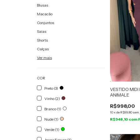
Blusas
Macacão
Conjuntos
Saias
Shorts
Calças
Ver mais
COR
Preto (3)
VESTIDO MIDI
ANIMALE
Vinho (2)
R$998,00
Branco (1)
10
x
de
R$99,80
sem 
Nude (1)
R$948,10
com
Verde (1)
Jeans Escuro (1)