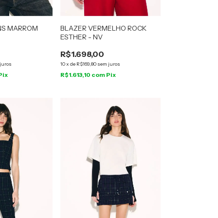
NS MARROM
BLAZER VERMELHO ROCK
ESTHER - NV
R$1.698,00
juros
10
x
de
R$169,80
sem juros
Pix
R$1.613,10
com
Pix