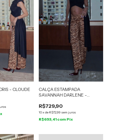
CRIS - CLOUDE
CALÇA ESTAMPADA
SAVANNAH DARLENE -
CLOUDE
R$729,90
uros
10
x
de
R$72,99
sem juros
ix
R$693,41
com
Pix