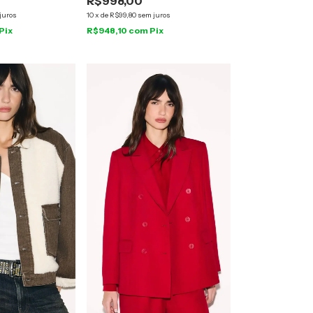
R$998,00
juros
10
x
de
R$99,80
sem juros
Pix
R$948,10
com
Pix