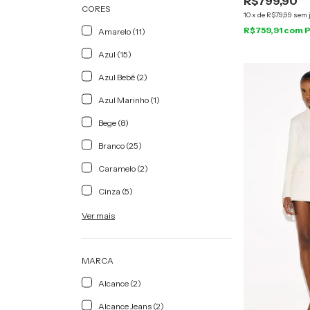
R$799,90
CORES
10
x
de
R$79,99
sem 
R$759,91
com
P
Amarelo (11)
Azul (15)
Azul Bebê (2)
Azul Marinho (1)
Bege (8)
Branco (25)
Caramelo (2)
Cinza (5)
Ver mais
MARCA
Alcance (2)
Alcance Jeans (2)