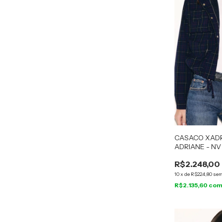
CASACO XAD
ADRIANE - NV
R$2.248,00
10
x
de
R$224,80
sem
R$2.135,60
co