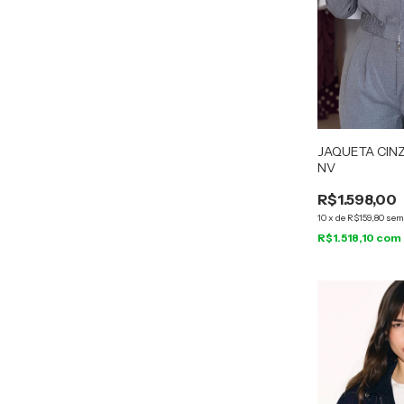
JAQUETA CIN
NV
R$1.598,00
10
x
de
R$159,80
sem
R$1.518,10
com