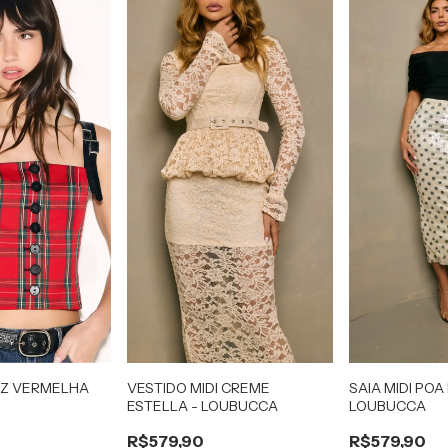
EZ VERMELHA
VESTIDO MIDI CREME
SAIA MIDI POA 
V
ESTELLA - LOUBUCCA
LOUBUCCA
R$579,90
R$579,90