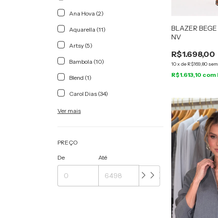
Ana Hova (2)
BLAZER BEGE
Aquarella (11)
NV
Artsy (5)
R$1.698,00
Bambola (10)
10
x
de
R$169,80
sem
R$1.613,10
com
Blend (1)
Carol Dias (34)
Ver mais
PREÇO
De
Até