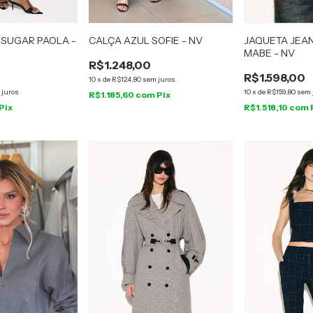
 SUGAR PAOLA -
CALÇA AZUL SOFIE - NV
JAQUETA JEA
MABE - NV
R$1.248,00
R$1.598,00
10
x
de
R$124,80
sem juros
 juros
10
x
de
R$159,80
sem 
R$1.185,60
com
Pix
Pix
R$1.518,10
com