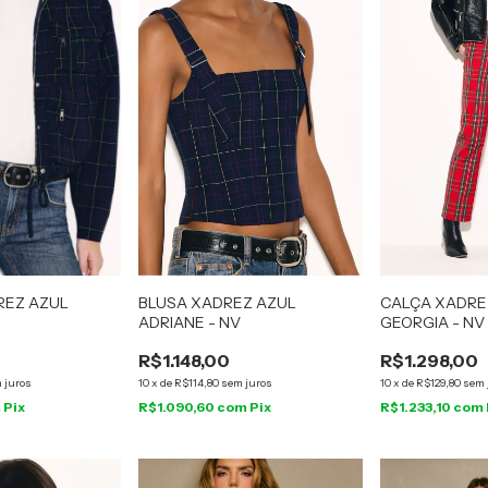
REZ AZUL
BLUSA XADREZ AZUL
CALÇA XADRE
ADRIANE - NV
GEORGIA - NV
R$1.148,00
R$1.298,00
 juros
10
x
de
R$114,80
sem juros
10
x
de
R$129,80
sem 
m
Pix
R$1.090,60
com
Pix
R$1.233,10
com