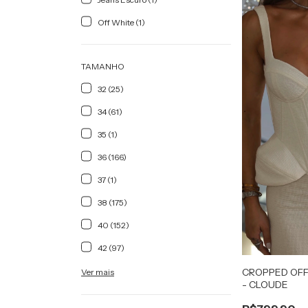
Off White (1)
TAMANHO
32 (25)
34 (61)
35 (1)
36 (166)
37 (1)
38 (175)
40 (152)
42 (97)
CROPPED OFF
Ver mais
- CLOUDE