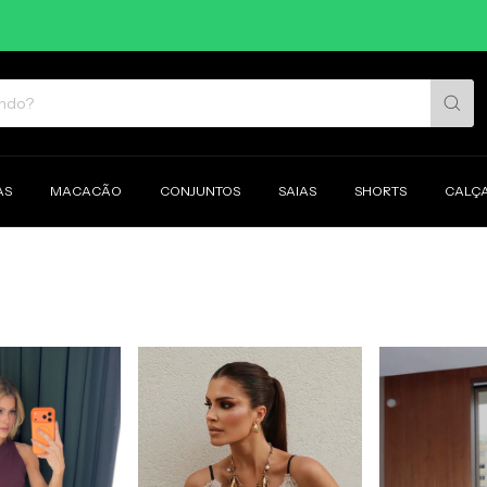
5% OF
AS
MACACÃO
CONJUNTOS
SAIAS
SHORTS
CALÇ