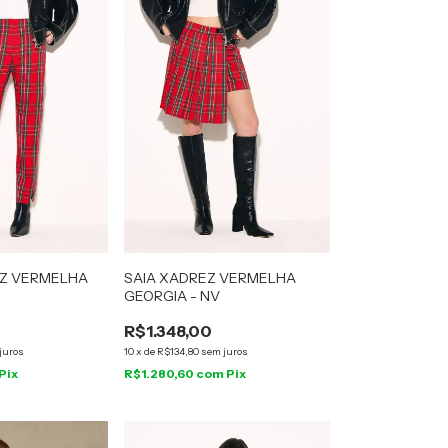
Z VERMELHA
SAIA XADREZ VERMELHA
GEORGIA - NV
R$1.348,00
juros
10
x
de
R$134,80
sem juros
Pix
R$1.280,60
com
Pix