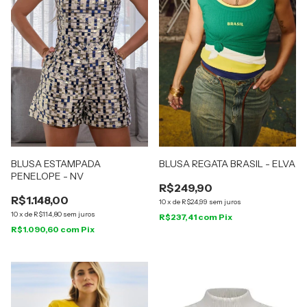
BLUSA ESTAMPADA
BLUSA REGATA BRASIL - ELVA
PENELOPE - NV
R$249,90
R$1.148,00
10
x
de
R$24,99
sem juros
10
x
de
R$114,80
sem juros
R$237,41
com
Pix
R$1.090,60
com
Pix