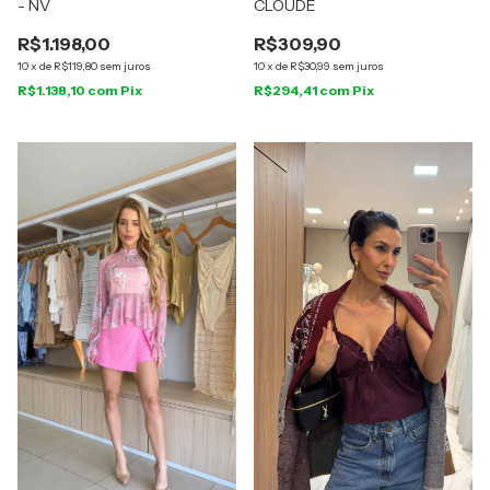
- NV
CLOUDE
R$1.198,00
R$309,90
10
x
de
R$119,80
sem juros
10
x
de
R$30,99
sem juros
R$1.138,10
com
Pix
R$294,41
com
Pix