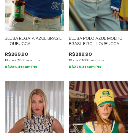
BLUSA REGATA AZUL BRASIL
BLUSA POLO AZUL MOLHO
- LOUBUCCA
BRASILEIRO - LOUBUCCA
R$269,90
R$289,90
10
x
de
R$26,99
sem juros
10
x
de
R$28,99
sem juros
R$256,41
com
Pix
R$275,41
com
Pix