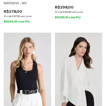
NATASHA - NV
R$298,00
R$278,00
10
x
de
R$29,80
sem juros
10
x
de
R$27,80
sem juros
R$283,10
com
Pix
R$264,10
com
Pix