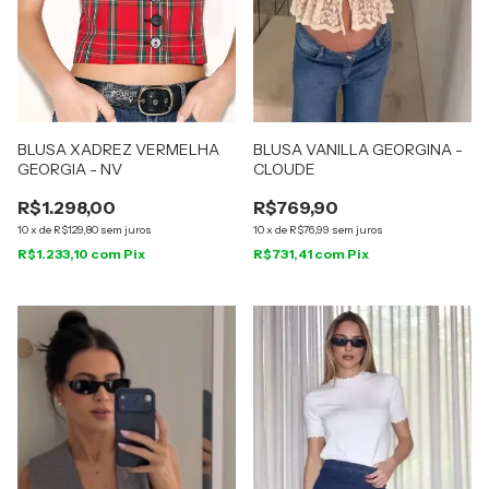
BLUSA XADREZ VERMELHA
BLUSA VANILLA GEORGINA -
GEORGIA - NV
CLOUDE
R$1.298,00
R$769,90
10
x
de
R$129,80
sem juros
10
x
de
R$76,99
sem juros
R$1.233,10
com
Pix
R$731,41
com
Pix