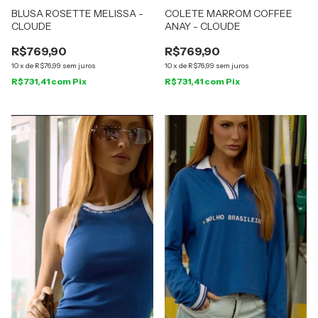
BLUSA ROSETTE MELISSA -
COLETE MARROM COFFEE
CLOUDE
ANAY - CLOUDE
R$769,90
R$769,90
10
x
de
R$76,99
sem juros
10
x
de
R$76,99
sem juros
R$731,41
com
Pix
R$731,41
com
Pix