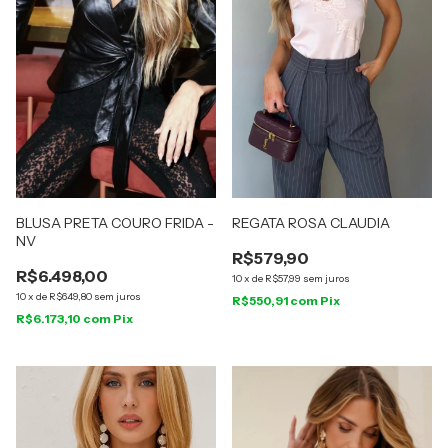
BLUSA PRETA COURO FRIDA -
REGATA ROSA CLAUDIA
NV
R$579,90
R$6.498,00
10
x
de
R$57,99
sem juros
10
x
de
R$649,80
sem juros
R$550,91
com
Pix
R$6.173,10
com
Pix