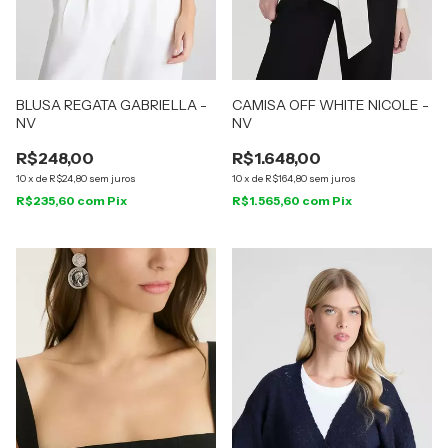
BLUSA REGATA GABRIELLA -
CAMISA OFF WHITE NICOLE -
NV
NV
R$248,00
R$1.648,00
10
x
de
R$24,80
sem juros
10
x
de
R$164,80
sem juros
R$235,60
com
Pix
R$1.565,60
com
Pix