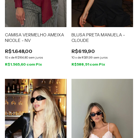
CAMISA VERMELHO AMEIXA
BLUSA PRETA MANUELA -
NICOLE - NV
CLOUDE
R$1.648,00
R$619,90
10
x
de
R$164,80
sem juros
10
x
de
R$61,99
sem juros
R$1.565,60
com
Pix
R$588,91
com
Pix