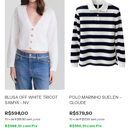
BLUSA OFF WHITE TRICOT
POLO MARINHO SUELEN -
SAMYA - NV
CLOUDE
R$598,00
R$579,90
10
x
de
R$59,80
sem juros
10
x
de
R$57,99
sem juros
R$568,10
com
Pix
R$550,91
com
Pix