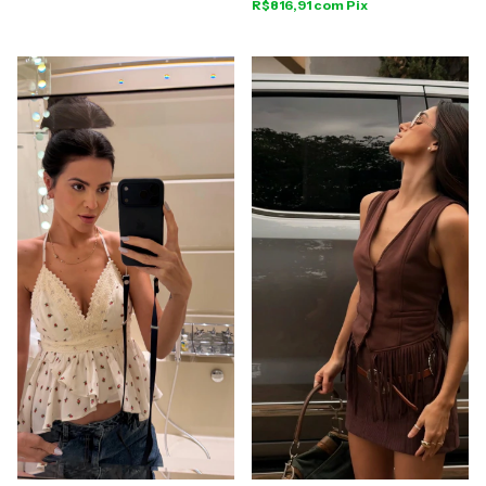
R$816,91
com
Pix