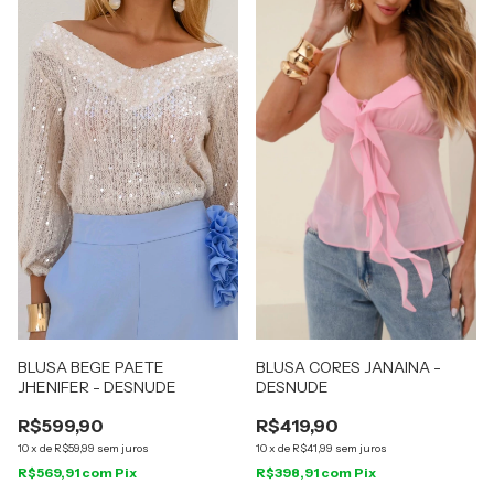
BLUSA BEGE PAETE
BLUSA CORES JANAINA -
JHENIFER - DESNUDE
DESNUDE
R$599,90
R$419,90
10
x
de
R$59,99
sem juros
10
x
de
R$41,99
sem juros
R$569,91
com
Pix
R$398,91
com
Pix