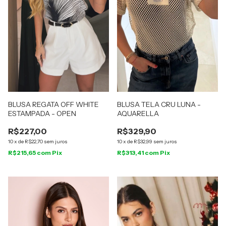
BLUSA REGATA OFF WHITE
BLUSA TELA CRU LUNA -
ESTAMPADA - OPEN
AQUARELLA
R$227,00
R$329,90
10
x
de
R$22,70
sem juros
10
x
de
R$32,99
sem juros
R$215,65
com
Pix
R$313,41
com
Pix