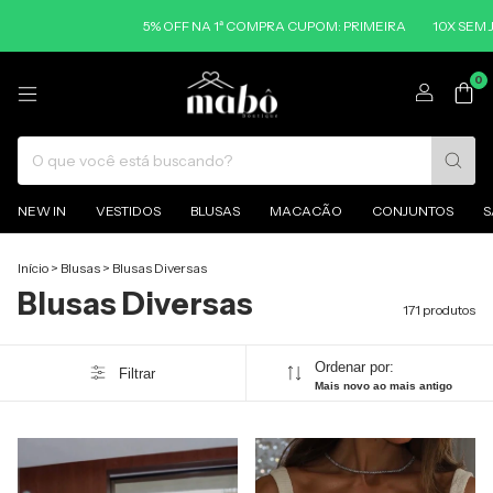
5% OFF NA 1ª COMPRA CUPOM: PRIMEIRA
10X SEM JUROS NO CARTÃO
0
NEW IN
VESTIDOS
BLUSAS
MACACÃO
CONJUNTOS
S
Início
>
Blusas
>
Blusas Diversas
Blusas Diversas
171 produtos
Ordenar por:
Filtrar
Mais novo ao mais antigo