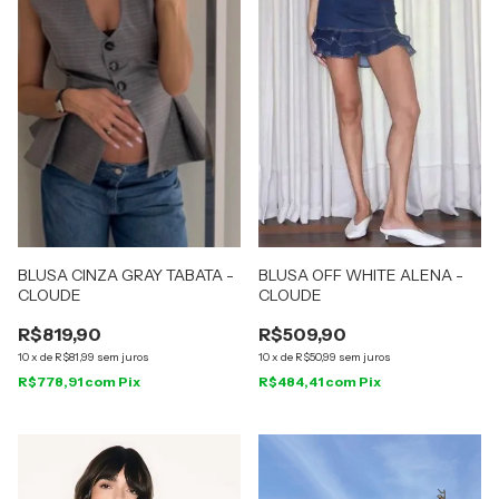
BLUSA CINZA GRAY TABATA -
BLUSA OFF WHITE ALENA -
CLOUDE
CLOUDE
R$819,90
R$509,90
10
x
de
R$81,99
sem juros
10
x
de
R$50,99
sem juros
R$778,91
com
Pix
R$484,41
com
Pix