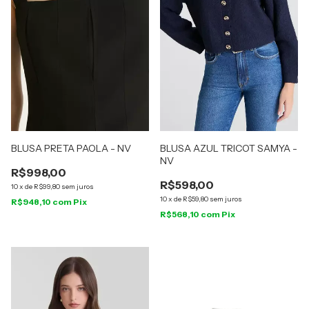
BLUSA PRETA PAOLA - NV
BLUSA AZUL TRICOT SAMYA -
NV
R$998,00
R$598,00
10
x
de
R$99,80
sem juros
10
x
de
R$59,80
sem juros
R$948,10
com
Pix
R$568,10
com
Pix