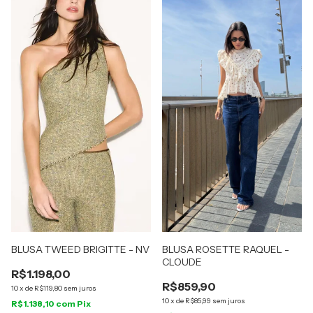
BLUSA TWEED BRIGITTE - NV
BLUSA ROSETTE RAQUEL -
CLOUDE
R$1.198,00
R$859,90
10
x
de
R$119,80
sem juros
10
x
de
R$85,99
sem juros
R$1.138,10
com
Pix