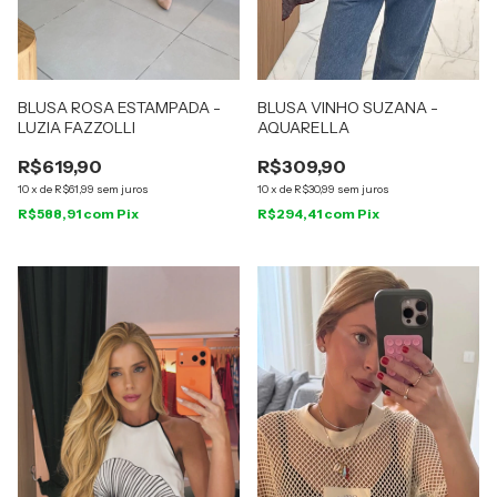
BLUSA ROSA ESTAMPADA -
BLUSA VINHO SUZANA -
LUZIA FAZZOLLI
AQUARELLA
R$619,90
R$309,90
10
x
de
R$61,99
sem juros
10
x
de
R$30,99
sem juros
R$588,91
com
Pix
R$294,41
com
Pix