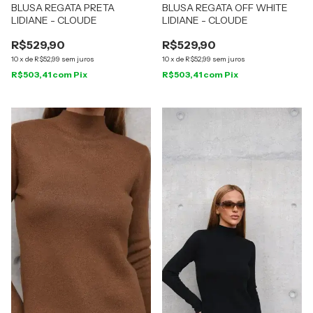
BLUSA REGATA PRETA
BLUSA REGATA OFF WHITE
LIDIANE - CLOUDE
LIDIANE - CLOUDE
R$529,90
R$529,90
10
x
de
R$52,99
sem juros
10
x
de
R$52,99
sem juros
R$503,41
com
Pix
R$503,41
com
Pix