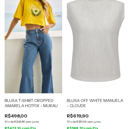
BLUSA T-SHIRT CROPPED
BLUSA OFF WHITE MANUELA
AMARELA HOTFIX - MURAU
- CLOUDE
R$498,00
R$619,90
10
x
de
R$49,80
sem juros
10
x
de
R$61,99
sem juros
R$473,10
com
Pix
R$588,91
com
Pix