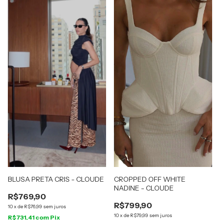
BLUSA PRETA CRIS - CLOUDE
CROPPED OFF WHITE
NADINE - CLOUDE
R$769,90
R$799,90
10
x
de
R$76,99
sem juros
10
x
de
R$79,99
sem juros
R$731,41
com
Pix