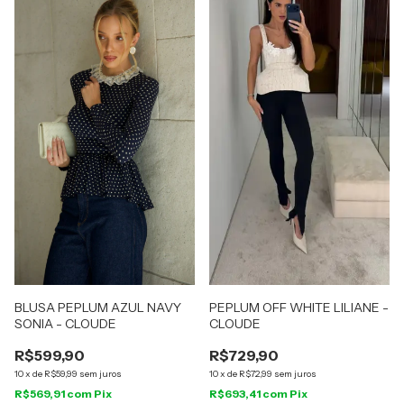
BLUSA PEPLUM AZUL NAVY
PEPLUM OFF WHITE LILIANE -
SONIA - CLOUDE
CLOUDE
R$599,90
R$729,90
10
x
de
R$59,99
sem juros
10
x
de
R$72,99
sem juros
R$569,91
com
Pix
R$693,41
com
Pix