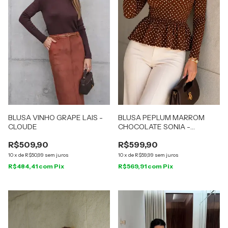
BLUSA VINHO GRAPE LAIS -
BLUSA PEPLUM MARROM
CLOUDE
CHOCOLATE SONIA -
CLOUDE
R$509,90
R$599,90
10
x
de
R$50,99
sem juros
10
x
de
R$59,99
sem juros
R$484,41
com
Pix
R$569,91
com
Pix