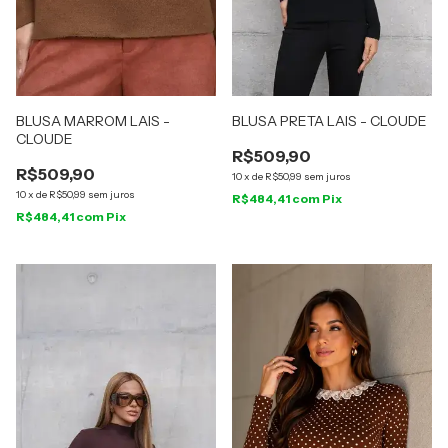
BLUSA MARROM LAIS -
BLUSA PRETA LAIS - CLOUDE
CLOUDE
R$509,90
R$509,90
10
x
de
R$50,99
sem juros
10
x
de
R$50,99
sem juros
R$484,41
com
Pix
R$484,41
com
Pix