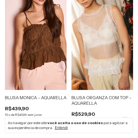
BLUSA MONICA - AQUARELLA
BLUSA ORGANZA COM TOP -
AQUARELLA
R$439,90
R$529,90
10
x
de
R$43,99
sem juros
10
x
de
R$52,99
sem juros
R$417,91
com
Pix
Ao navegar por este site
você aceita o uso de cookies
para agilizar a
R$503,41
com
Pix
sua experiência de compra.
Entendi