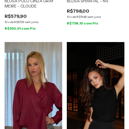
BLUSA POLO CINZA GRAY
BLUSA SHANTAL - NV
MEIRE - CLOUDE
R$798,00
R$579,90
10
x
de
R$79,80
sem juros
10
x
de
R$57,99
sem juros
R$758,10
com
Pix
R$550,91
com
Pix