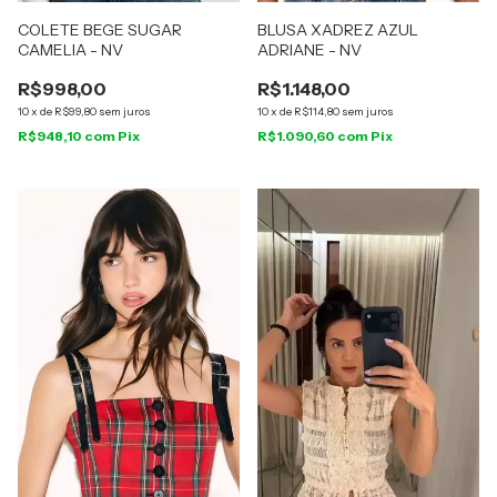
COLETE BEGE SUGAR
BLUSA XADREZ AZUL
CAMELIA - NV
ADRIANE - NV
R$998,00
R$1.148,00
10
x
de
R$99,80
sem juros
10
x
de
R$114,80
sem juros
R$948,10
com
Pix
R$1.090,60
com
Pix