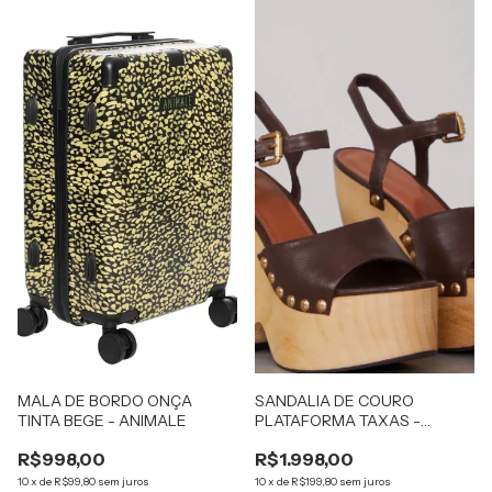
MALA DE BORDO ONÇA
SANDALIA DE COURO
TINTA BEGE - ANIMALE
PLATAFORMA TAXAS -
ANIMALE
R$998,00
R$1.998,00
10
x
de
R$99,80
sem juros
10
x
de
R$199,80
sem juros