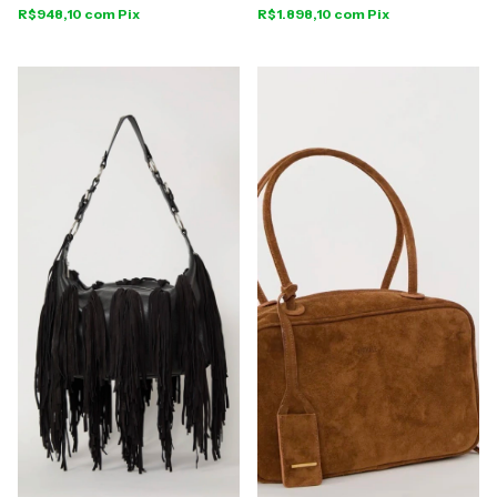
R$948,10
com
Pix
R$1.898,10
com
Pix