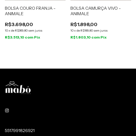
BOLSA COURO FRANJA -
BOLSA CAMURÇA VIVO -
ANIMALE
ANIMALE
R$3.698,00
R$1.898,00
10
x
de
R$369,80
sem juros
10
x
de
R$189,80
sem juros
R$3.513,10
com
Pix
R$1.803,10
com
Pix
5517991826921